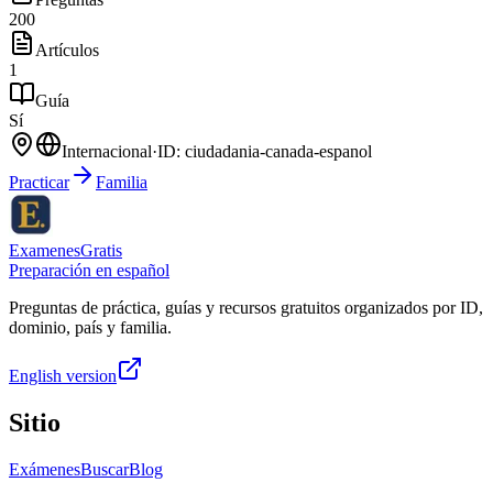
200
Artículos
1
Guía
Sí
Internacional
·
ID:
ciudadania-canada-espanol
Practicar
Familia
ExamenesGratis
Preparación en español
Preguntas de práctica, guías y recursos gratuitos organizados por ID,
dominio, país y familia.
English version
Sitio
Exámenes
Buscar
Blog