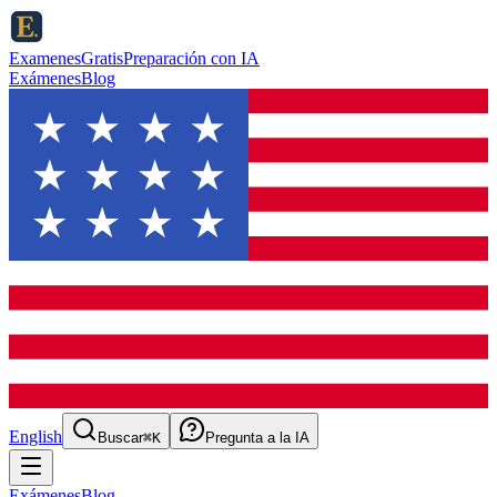
ExamenesGratis
Preparación con IA
Exámenes
Blog
English
Buscar
⌘K
Pregunta a la IA
Exámenes
Blog