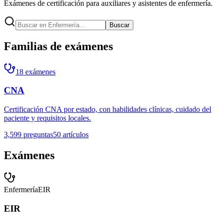
Exámenes de certificación para auxiliares y asistentes de enfermería.
Buscar
Familias de exámenes
18
exámenes
CNA
Certificación CNA por estado, con habilidades clínicas, cuidado del
paciente y requisitos locales.
3,599
preguntas
50
artículos
Exámenes
Enfermería
EIR
EIR