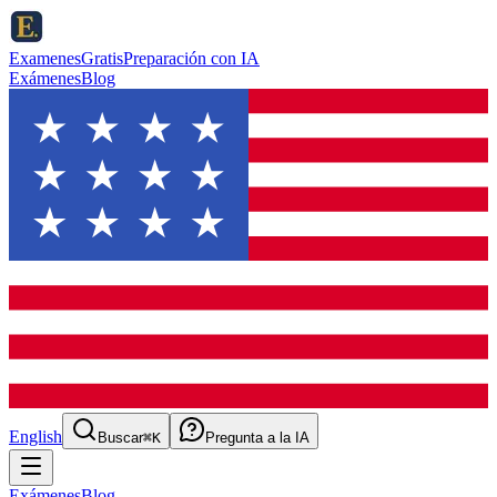
ExamenesGratis
Preparación con IA
Exámenes
Blog
English
Buscar
⌘K
Pregunta a la IA
Exámenes
Blog