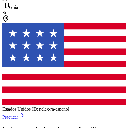
Guía
Sí
Estados Unidos
·
ID:
nclex-rn-espanol
Practicar