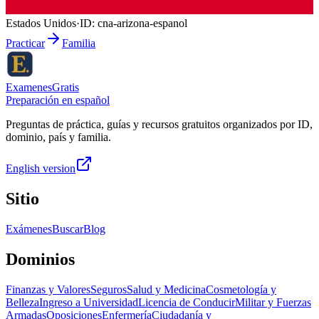
Estados Unidos
·
ID:
cna-arizona-espanol
Practicar
Familia
ExamenesGratis
Preparación en español
Preguntas de práctica, guías y recursos gratuitos organizados por ID,
dominio, país y familia.
English version
Sitio
Exámenes
Buscar
Blog
Dominios
Finanzas y Valores
Seguros
Salud y Medicina
Cosmetología y
Belleza
Ingreso a Universidad
Licencia de Conducir
Militar y Fuerzas
Armadas
Oposiciones
Enfermería
Ciudadanía y