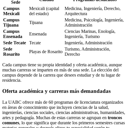
Sede
Campus
Mexicali (capital
Medicina, Ingeniería, Derecho,
Mexicali
del estado)
Arquitectura
Campus
Medicina, Psicología, Ingeniería,
Tijuana
Tijuana
Administración
Campus
Ciencias Marinas, Enología,
Ensenada
Ensenada
Ingeniería, Turismo
Sede Tecate
Tecate
Ingeniería, Administración
Sede
Turismo, Administración,
Playas de Rosarito
Rosarito
Derecho
Cada campus tiene su propia identidad y oferta académica, aunque
muchas carreras se imparten en más de una sede. La elección del
campus depende de la carrera que desees estudiar y de tu lugar de
residencia.
Oferta académica y carreras más demandadas
La UABC ofrece más de 60 programas de licenciatura organizados
en áreas de conocimiento que incluyen ciencias de la salud,
ingenierías, ciencias sociales, ciencias administrativas, humanidades,
artes y pedagogía. Muchas de estas carreras se agrupan en
troncos
comunes
, lo que significa que durante los primeros semestres cursas
materias generales y después eliges tu especialidad según tu