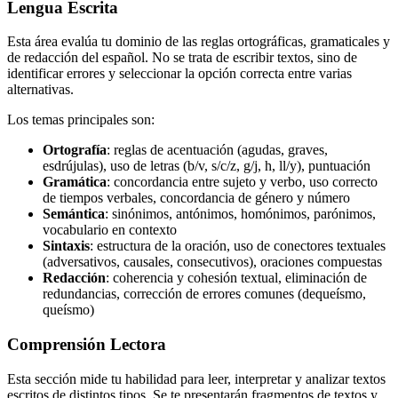
Lengua Escrita
Esta área evalúa tu dominio de las reglas ortográficas, gramaticales y
de redacción del español. No se trata de escribir textos, sino de
identificar errores y seleccionar la opción correcta entre varias
alternativas.
Los temas principales son:
Ortografía
: reglas de acentuación (agudas, graves,
esdrújulas), uso de letras (b/v, s/c/z, g/j, h, ll/y), puntuación
Gramática
: concordancia entre sujeto y verbo, uso correcto
de tiempos verbales, concordancia de género y número
Semántica
: sinónimos, antónimos, homónimos, parónimos,
vocabulario en contexto
Sintaxis
: estructura de la oración, uso de conectores textuales
(adversativos, causales, consecutivos), oraciones compuestas
Redacción
: coherencia y cohesión textual, eliminación de
redundancias, corrección de errores comunes (dequeísmo,
queísmo)
Comprensión Lectora
Esta sección mide tu habilidad para leer, interpretar y analizar textos
escritos de distintos tipos. Se te presentarán fragmentos de textos y