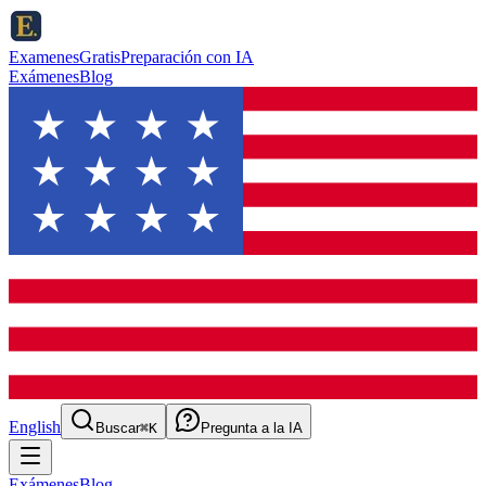
ExamenesGratis
Preparación con IA
Exámenes
Blog
English
Buscar
⌘K
Pregunta a la IA
Exámenes
Blog