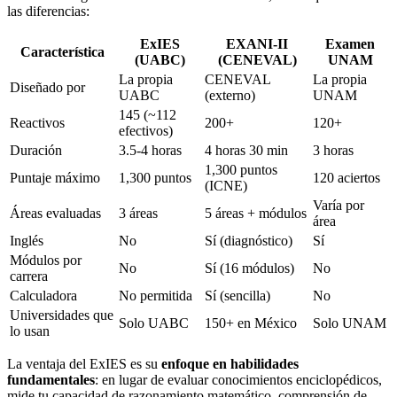
las diferencias:
ExIES
EXANI-II
Examen
Característica
(UABC)
(CENEVAL)
UNAM
La propia
CENEVAL
La propia
Diseñado por
UABC
(externo)
UNAM
145 (~112
Reactivos
200+
120+
efectivos)
Duración
3.5-4 horas
4 horas 30 min
3 horas
1,300 puntos
Puntaje máximo
1,300 puntos
120 aciertos
(ICNE)
Varía por
Áreas evaluadas
3 áreas
5 áreas + módulos
área
Inglés
No
Sí (diagnóstico)
Sí
Módulos por
No
Sí (16 módulos)
No
carrera
Calculadora
No permitida
Sí (sencilla)
No
Universidades que
Solo UABC
150+ en México
Solo UNAM
lo usan
La ventaja del ExIES es su
enfoque en habilidades
fundamentales
: en lugar de evaluar conocimientos enciclopédicos,
mide tu capacidad de razonamiento matemático, comprensión de