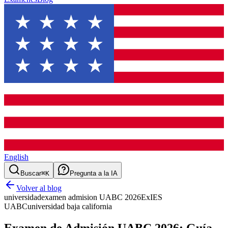
English
Buscar
⌘K
Pregunta a la IA
Volver al blog
universidad
examen admision UABC 2026
ExIES
UABC
universidad baja california
Examen de Admisión UABC 2026: Guía