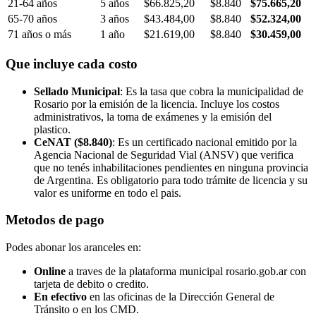
21-64 años
5 años
$66.825,20
$8.840
$75.665,20
65-70 años
3 años
$43.484,00
$8.840
$52.324,00
71 años o más
1 año
$21.619,00
$8.840
$30.459,00
Que incluye cada costo
Sellado Municipal
: Es la tasa que cobra la municipalidad de
Rosario por la emisión de la licencia. Incluye los costos
administrativos, la toma de exámenes y la emisión del
plastico.
CeNAT ($8.840)
: Es un certificado nacional emitido por la
Agencia Nacional de Seguridad Vial (ANSV) que verifica
que no tenés inhabilitaciones pendientes en ninguna provincia
de Argentina. Es obligatorio para todo trámite de licencia y su
valor es uniforme en todo el pais.
Metodos de pago
Podes abonar los aranceles en:
Online
a traves de la plataforma municipal rosario.gob.ar con
tarjeta de debito o credito.
En efectivo
en las oficinas de la Dirección General de
Tránsito o en los CMD.