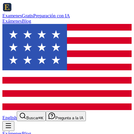
ExamenesGratis
Preparación con IA
Exámenes
Blog
English
Buscar
⌘K
Pregunta a la IA
Exámenes
Blog