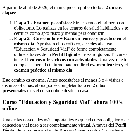
A partir de abril de 2026, el municipio simplifico todo a
2 únicas
etapas
:
Etapa 1 - Examen psicofísico
: Sigue siendo el primer paso
obligatorio. Lo realizas en los centros de salud habilitados y te
certifica como apto fisico y mental para conducir.
Etapa 2 - Curso online + Examen teórico y práctico en el
mismo día
: Aprobado el psicofísico, accedes al curso
"Educacion y Seguridad Vial" de forma completamente
online a traves de tu
Perfil Digital
en rosario.gob.ar. El curso
tiene
11 videos interactivos con actividades
. Una vez que lo
completas, agenda tu turno para rendir el
examen teórico y el
examen práctico el mismo día
.
Este cambio es enorme. Antes necesitabas al menos 3 o 4 visitas a
distintas oficinas; ahora podés completar todo en
2 citas
presenciales
más el curso online desde tu casa.
Curso "Educacion y Seguridad Vial" ahora 100%
online
Una de las novedades más importantes es que el curso obligatorio de
educacion vial paso a ser completamente virtual. A traves del
Perfil
Digital
de la municipalidad de Rosario (rosario.gob.ar), accedes a