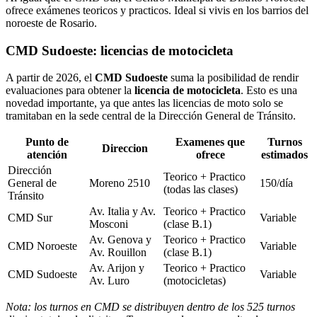
ofrece exámenes teoricos y practicos. Ideal si vivis en los barrios del
noroeste de Rosario.
CMD Sudoeste: licencias de motocicleta
A partir de 2026, el
CMD Sudoeste
suma la posibilidad de rendir
evaluaciones para obtener la
licencia de motocicleta
. Esto es una
novedad importante, ya que antes las licencias de moto solo se
tramitaban en la sede central de la Dirección General de Tránsito.
Punto de
Examenes que
Turnos
Direccion
atención
ofrece
estimados
Dirección
Teorico + Practico
General de
Moreno 2510
150/día
(todas las clases)
Tránsito
Av. Italia y Av.
Teorico + Practico
CMD Sur
Variable
Mosconi
(clase B.1)
Av. Genova y
Teorico + Practico
CMD Noroeste
Variable
Av. Rouillon
(clase B.1)
Av. Arijon y
Teorico + Practico
CMD Sudoeste
Variable
Av. Luro
(motocicletas)
Nota: los turnos en CMD se distribuyen dentro de los 525 turnos