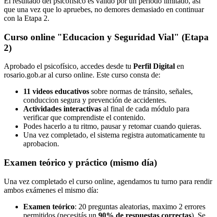
El resultado del psicofísico es valido por un periodo limitado, asi
que una vez que lo apruebes, no demores demasiado en continuar
con la Etapa 2.
Curso online "Educacion y Seguridad Vial" (Etapa
2)
Aprobado el psicofísico, accedes desde tu
Perfil Digital
en
rosario.gob.ar al curso online. Este curso consta de:
11 videos educativos
sobre normas de tránsito, señales,
conduccion segura y prevención de accidentes.
Actividades interactivas
al final de cada módulo para
verificar que comprendiste el contenido.
Podes hacerlo a tu ritmo, pausar y retomar cuando quieras.
Una vez completado, el sistema registra automaticamente tu
aprobacion.
Examen teórico y práctico (mismo día)
Una vez completado el curso online, agendamos tu turno para rendir
ambos exámenes el mismo día:
Examen teórico
: 20 preguntas aleatorias, maximo 2 errores
permitidos (necesitás un
90% de respuestas correctas
). Se