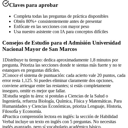
Claves para aprobar
Completa todas las preguntas de práctica disponibles
Obtén 80%+ consistentemente antes de presentar
Enfócate en las secciones con mayor peso
Usa nuestro asistente con IA para conceptos difíciles
Consejos de Estudio para el
Admisión Universidad
Nacional Mayor de San Marcos
1
Distribuye tu tiempo: dedica aproximadamente 1,8 minutos por
pregunta. Prioriza las secciones donde te sientas más fuerte y no te
estanques en preguntas difíciles.
2
Conoce el sistema de puntuación: cada acierto vale 20 puntos, cada
error resta 1,125. Si puedes eliminar claramente dos opciones,
conviene arriesgar entre las restantes; si estás completamente
inseguro, omitir es mejor que fallar.
3
Estudia según tu área: si postulas a Ciencias de la Salud o
Ingeniería, refuerza Biología, Química, Física y Matemáticas. Para
Humanidades y Ciencias Económicas, prioriza Lenguaje, Historia,
Filosofía y Economía.
4
Practica comprensión lectora en inglés: la sección de Habilidad
Verbal incluye un texto en inglés con 5 preguntas. No necesitas
inglés avanzado, pero sí vocabulario académico básico.