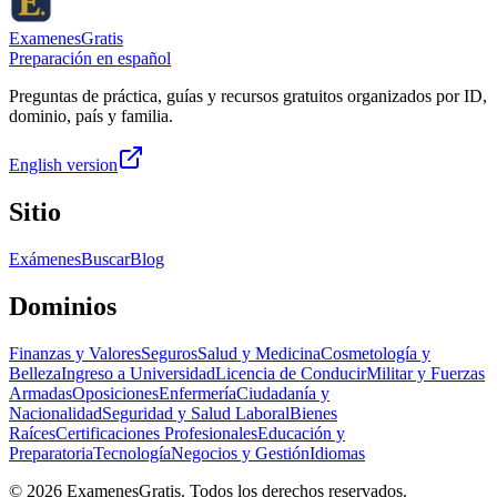
ExamenesGratis
Preparación en español
Preguntas de práctica, guías y recursos gratuitos organizados por ID,
dominio, país y familia.
English version
Sitio
Exámenes
Buscar
Blog
Dominios
Finanzas y Valores
Seguros
Salud y Medicina
Cosmetología y
Belleza
Ingreso a Universidad
Licencia de Conducir
Militar y Fuerzas
Armadas
Oposiciones
Enfermería
Ciudadanía y
Nacionalidad
Seguridad y Salud Laboral
Bienes
Raíces
Certificaciones Profesionales
Educación y
Preparatoria
Tecnología
Negocios y Gestión
Idiomas
©
2026
ExamenesGratis. Todos los derechos reservados.