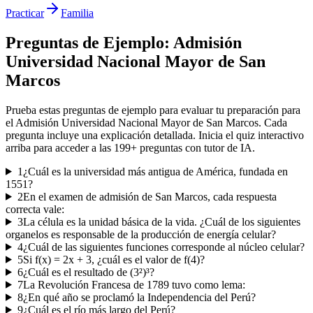
Practicar
Familia
Preguntas de Ejemplo:
Admisión
Universidad Nacional Mayor de San
Marcos
Prueba estas preguntas de ejemplo para evaluar tu preparación para
el
Admisión Universidad Nacional Mayor de San Marcos
. Cada
pregunta incluye una explicación detallada. Inicia el quiz interactivo
arriba para acceder a las
199
+ preguntas con tutor de IA.
1
¿Cuál es la universidad más antigua de América, fundada en
1551?
2
En el examen de admisión de San Marcos, cada respuesta
correcta vale:
3
La célula es la unidad básica de la vida. ¿Cuál de los siguientes
organelos es responsable de la producción de energía celular?
4
¿Cuál de las siguientes funciones corresponde al núcleo celular?
5
Si f(x) = 2x + 3, ¿cuál es el valor de f(4)?
6
¿Cuál es el resultado de (3²)³?
7
La Revolución Francesa de 1789 tuvo como lema:
8
¿En qué año se proclamó la Independencia del Perú?
9
¿Cuál es el río más largo del Perú?