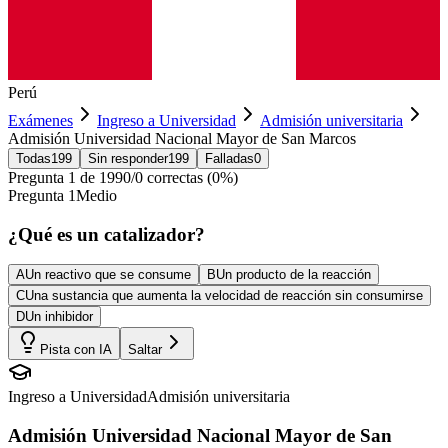
Perú
Exámenes
Ingreso a Universidad
Admisión universitaria
Admisión Universidad Nacional Mayor de San Marcos
Todas
199
Sin responder
199
Falladas
0
Pregunta
1
de
199
0
/
0
correctas (
0
%)
Pregunta
1
Medio
¿Qué es un catalizador?
A
Un reactivo que se consume
B
Un producto de la reacción
C
Una sustancia que aumenta la velocidad de reacción sin consumirse
D
Un inhibidor
Pista con IA
Saltar
Ingreso a Universidad
Admisión universitaria
Admisión Universidad Nacional Mayor de San