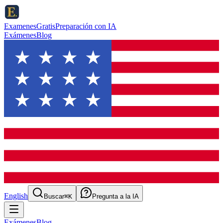
ExamenesGratis
Preparación con IA
Exámenes
Blog
English
Buscar
⌘K
Pregunta a la IA
Exámenes
Blog