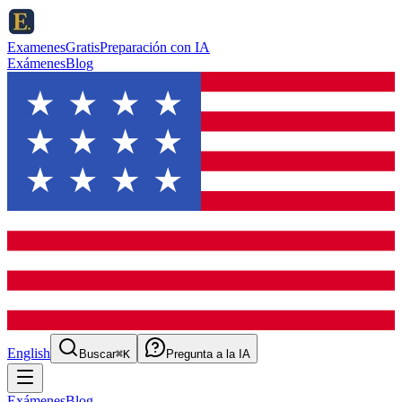
ExamenesGratis
Preparación con IA
Exámenes
Blog
English
Buscar
⌘K
Pregunta a la IA
Exámenes
Blog