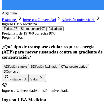
Argentina
Exámenes
Ingreso a Universidad
Admisión universitaria
Ingreso UBA Medicina
Todas
197
Sin responder
197
Falladas
0
Pregunta
1
de
197
0
/
0
correctas (
0
%)
Pregunta
1
Fácil
¿Qué tipo de transporte celular requiere energía
(ATP) para mover sustancias contra su gradiente de
concentración?
A
Difusión simple
B
Difusión facilitada
C
Transporte activo
D
Ósmosis
Pista con IA
Saltar
Ingreso a Universidad
Admisión universitaria
Ingreso UBA Medicina