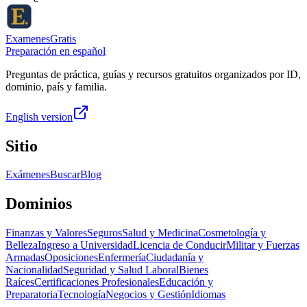
ExamenesGratis
Preparación en español
Preguntas de práctica, guías y recursos gratuitos organizados por ID,
dominio, país y familia.
English version
Sitio
Exámenes
Buscar
Blog
Dominios
Finanzas y Valores
Seguros
Salud y Medicina
Cosmetología y
Belleza
Ingreso a Universidad
Licencia de Conducir
Militar y Fuerzas
Armadas
Oposiciones
Enfermería
Ciudadanía y
Nacionalidad
Seguridad y Salud Laboral
Bienes
Raíces
Certificaciones Profesionales
Educación y
Preparatoria
Tecnología
Negocios y Gestión
Idiomas