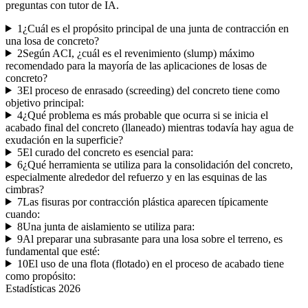
preguntas con tutor de IA.
1
¿Cuál es el propósito principal de una junta de contracción en
una losa de concreto?
2
Según ACI, ¿cuál es el revenimiento (slump) máximo
recomendado para la mayoría de las aplicaciones de losas de
concreto?
3
El proceso de enrasado (screeding) del concreto tiene como
objetivo principal:
4
¿Qué problema es más probable que ocurra si se inicia el
acabado final del concreto (llaneado) mientras todavía hay agua de
exudación en la superficie?
5
El curado del concreto es esencial para:
6
¿Qué herramienta se utiliza para la consolidación del concreto,
especialmente alrededor del refuerzo y en las esquinas de las
cimbras?
7
Las fisuras por contracción plástica aparecen típicamente
cuando:
8
Una junta de aislamiento se utiliza para:
9
Al preparar una subrasante para una losa sobre el terreno, es
fundamental que esté:
10
El uso de una flota (flotado) en el proceso de acabado tiene
como propósito:
Estadísticas
2026