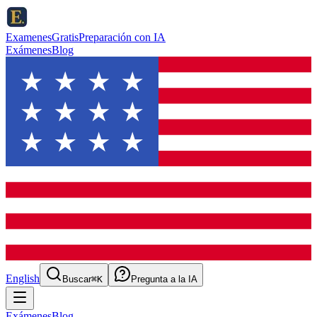
ExamenesGratis
Preparación con IA
Exámenes
Blog
English
Buscar
⌘K
Pregunta a la IA
Exámenes
Blog