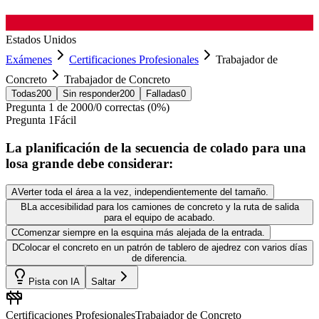
Estados Unidos
Exámenes
Certificaciones Profesionales
Trabajador de
Concreto
Trabajador de Concreto
Todas
200
Sin responder
200
Falladas
0
Pregunta
1
de
200
0
/
0
correctas (
0
%)
Pregunta
1
Fácil
La planificación de la secuencia de colado para una
losa grande debe considerar:
A
Verter toda el área a la vez, independientemente del tamaño.
B
La accesibilidad para los camiones de concreto y la ruta de salida
para el equipo de acabado.
C
Comenzar siempre en la esquina más alejada de la entrada.
D
Colocar el concreto en un patrón de tablero de ajedrez con varios días
de diferencia.
Pista con IA
Saltar
Certificaciones Profesionales
Trabajador de Concreto