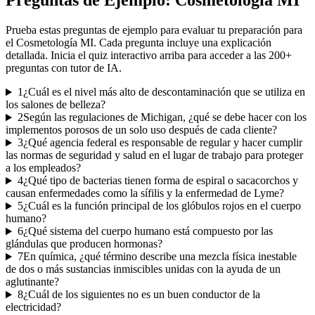
Preguntas de Ejemplo:
Cosmetología MI
Prueba estas preguntas de ejemplo para evaluar tu preparación para
el
Cosmetología MI
. Cada pregunta incluye una explicación
detallada. Inicia el quiz interactivo arriba para acceder a las
200
+
preguntas con tutor de IA.
1
¿Cuál es el nivel más alto de descontaminación que se utiliza en
los salones de belleza?
2
Según las regulaciones de Michigan, ¿qué se debe hacer con los
implementos porosos de un solo uso después de cada cliente?
3
¿Qué agencia federal es responsable de regular y hacer cumplir
las normas de seguridad y salud en el lugar de trabajo para proteger
a los empleados?
4
¿Qué tipo de bacterias tienen forma de espiral o sacacorchos y
causan enfermedades como la sífilis y la enfermedad de Lyme?
5
¿Cuál es la función principal de los glóbulos rojos en el cuerpo
humano?
6
¿Qué sistema del cuerpo humano está compuesto por las
glándulas que producen hormonas?
7
En química, ¿qué término describe una mezcla física inestable
de dos o más sustancias inmiscibles unidas con la ayuda de un
aglutinante?
8
¿Cuál de los siguientes no es un buen conductor de la
electricidad?