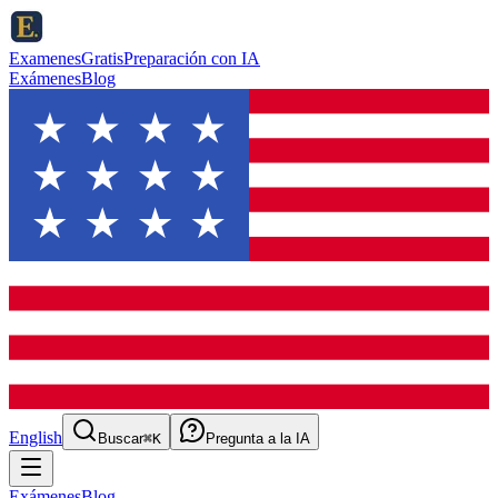
ExamenesGratis
Preparación con IA
Exámenes
Blog
English
Buscar
⌘K
Pregunta a la IA
Exámenes
Blog