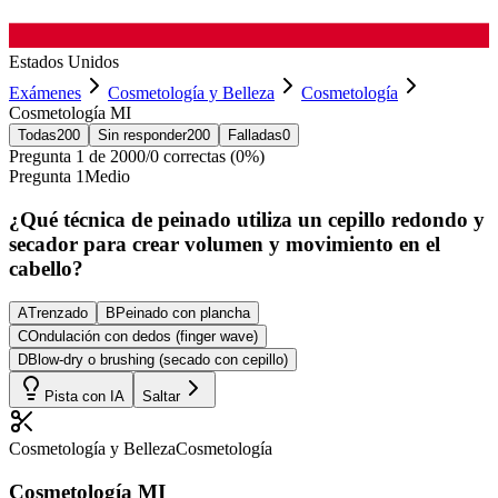
Estados Unidos
Exámenes
Cosmetología y Belleza
Cosmetología
Cosmetología MI
Todas
200
Sin responder
200
Falladas
0
Pregunta
1
de
200
0
/
0
correctas (
0
%)
Pregunta
1
Medio
¿Qué técnica de peinado utiliza un cepillo redondo y
secador para crear volumen y movimiento en el
cabello?
A
Trenzado
B
Peinado con plancha
C
Ondulación con dedos (finger wave)
D
Blow-dry o brushing (secado con cepillo)
Pista con IA
Saltar
Cosmetología y Belleza
Cosmetología
Cosmetología MI