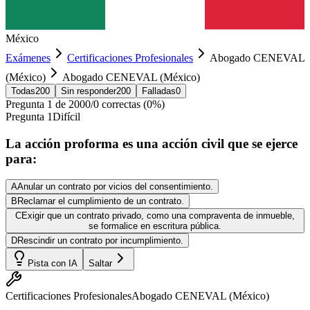
México
Exámenes
Certificaciones Profesionales
Abogado CENEVAL
(México)
Abogado CENEVAL (México)
Todas
200
Sin responder
200
Falladas
0
Pregunta
1
de
200
0
/
0
correctas (
0
%)
Pregunta
1
Difícil
La acción proforma es una acción civil que se ejerce
para:
A
Anular un contrato por vicios del consentimiento.
B
Reclamar el cumplimiento de un contrato.
C
Exigir que un contrato privado, como una compraventa de inmueble,
se formalice en escritura pública.
D
Rescindir un contrato por incumplimiento.
Pista con IA
Saltar
Certificaciones Profesionales
Abogado CENEVAL (México)