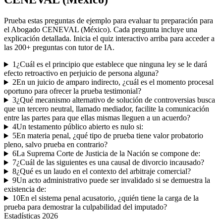
Prueba estas preguntas de ejemplo para evaluar tu preparación para
el
Abogado CENEVAL (México)
. Cada pregunta incluye una
explicación detallada. Inicia el quiz interactivo arriba para acceder a
las
200
+ preguntas con tutor de IA.
1
¿Cuál es el principio que establece que ninguna ley se le dará
efecto retroactivo en perjuicio de persona alguna?
2
En un juicio de amparo indirecto, ¿cuál es el momento procesal
oportuno para ofrecer la prueba testimonial?
3
¿Qué mecanismo alternativo de solución de controversias busca
que un tercero neutral, llamado mediador, facilite la comunicación
entre las partes para que ellas mismas lleguen a un acuerdo?
4
Un testamento público abierto es nulo si:
5
En materia penal, ¿qué tipo de prueba tiene valor probatorio
pleno, salvo prueba en contrario?
6
La Suprema Corte de Justicia de la Nación se compone de:
7
¿Cuál de las siguientes es una causal de divorcio incausado?
8
¿Qué es un laudo en el contexto del arbitraje comercial?
9
Un acto administrativo puede ser invalidado si se demuestra la
existencia de:
10
En el sistema penal acusatorio, ¿quién tiene la carga de la
prueba para demostrar la culpabilidad del imputado?
Estadísticas
2026