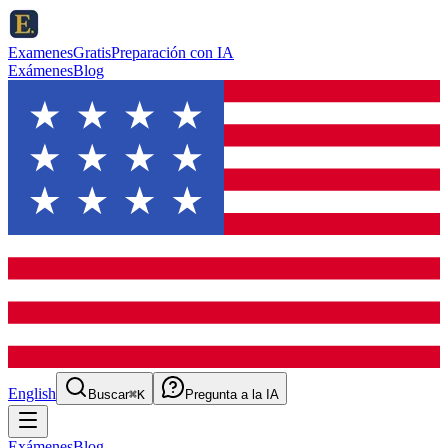
ExamenesGratis
Preparación con IA
Exámenes
Blog
English
Buscar
⌘K
Pregunta a la IA
Exámenes
Blog