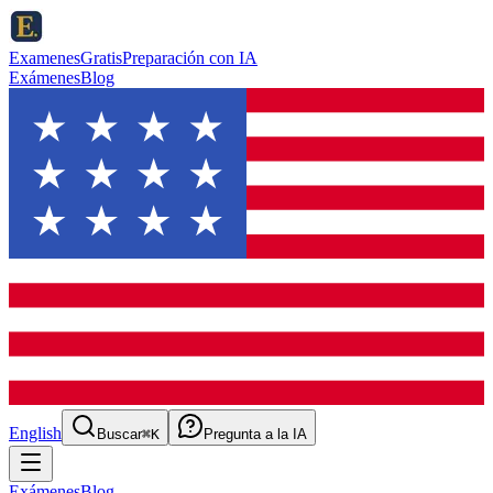
ExamenesGratis
Preparación con IA
Exámenes
Blog
English
Buscar
⌘K
Pregunta a la IA
Exámenes
Blog