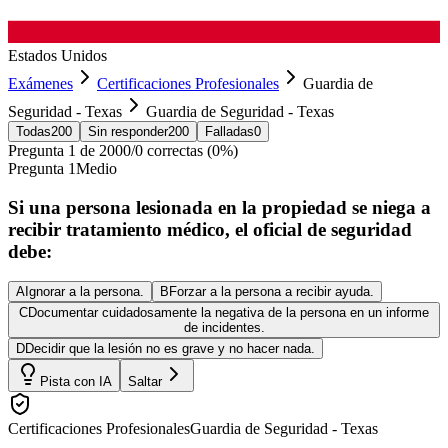
Estados Unidos
Exámenes
Certificaciones Profesionales
Guardia de
Seguridad - Texas
Guardia de Seguridad - Texas
Todas
200
Sin responder
200
Falladas
0
Pregunta
1
de
200
0
/
0
correctas (
0
%)
Pregunta
1
Medio
Si una persona lesionada en la propiedad se niega a
recibir tratamiento médico, el oficial de seguridad
debe:
A
Ignorar a la persona.
B
Forzar a la persona a recibir ayuda.
C
Documentar cuidadosamente la negativa de la persona en un informe
de incidentes.
D
Decidir que la lesión no es grave y no hacer nada.
Pista con IA
Saltar
Certificaciones Profesionales
Guardia de Seguridad - Texas