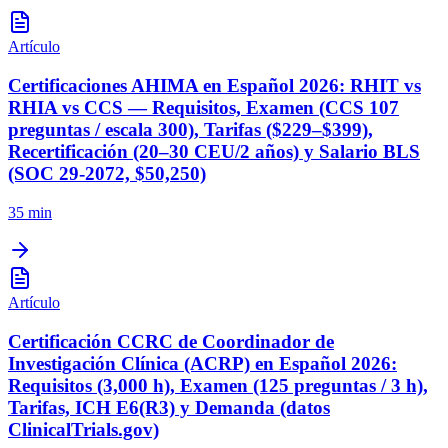
Artículo
Certificaciones AHIMA en Español 2026: RHIT vs
RHIA vs CCS — Requisitos, Examen (CCS 107
preguntas / escala 300), Tarifas ($229–$399),
Recertificación (20–30 CEU/2 años) y Salario BLS
(SOC 29-2072, $50,250)
35 min
Artículo
Certificación CCRC de Coordinador de
Investigación Clínica (ACRP) en Español 2026:
Requisitos (3,000 h), Examen (125 preguntas / 3 h),
Tarifas, ICH E6(R3) y Demanda (datos
ClinicalTrials.gov)