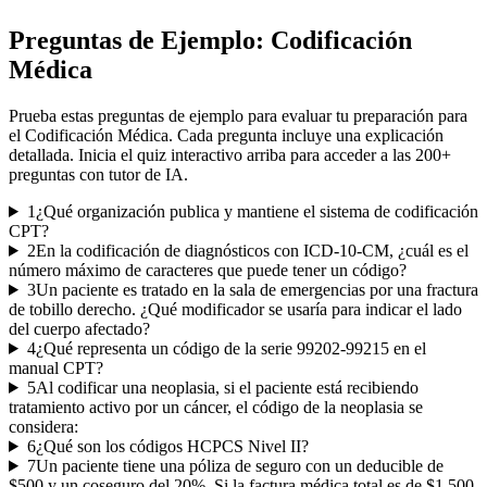
Preguntas de Ejemplo:
Codificación
Médica
Prueba estas preguntas de ejemplo para evaluar tu preparación para
el
Codificación Médica
. Cada pregunta incluye una explicación
detallada. Inicia el quiz interactivo arriba para acceder a las
200
+
preguntas con tutor de IA.
1
¿Qué organización publica y mantiene el sistema de codificación
CPT?
2
En la codificación de diagnósticos con ICD-10-CM, ¿cuál es el
número máximo de caracteres que puede tener un código?
3
Un paciente es tratado en la sala de emergencias por una fractura
de tobillo derecho. ¿Qué modificador se usaría para indicar el lado
del cuerpo afectado?
4
¿Qué representa un código de la serie 99202-99215 en el
manual CPT?
5
Al codificar una neoplasia, si el paciente está recibiendo
tratamiento activo por un cáncer, el código de la neoplasia se
considera:
6
¿Qué son los códigos HCPCS Nivel II?
7
Un paciente tiene una póliza de seguro con un deducible de
$500 y un coseguro del 20%. Si la factura médica total es de $1,500,