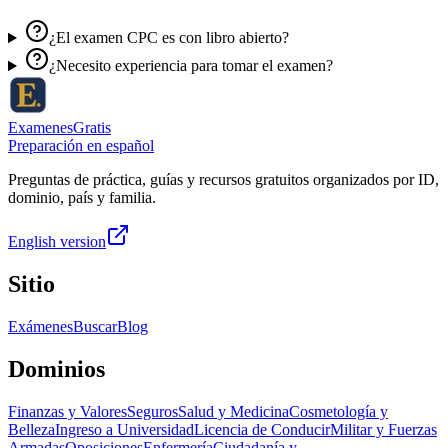
¿El examen CPC es con libro abierto?
¿Necesito experiencia para tomar el examen?
ExamenesGratis
Preparación en español
Preguntas de práctica, guías y recursos gratuitos organizados por ID,
dominio, país y familia.
English version
Sitio
Exámenes
Buscar
Blog
Dominios
Finanzas y Valores
Seguros
Salud y Medicina
Cosmetología y
Belleza
Ingreso a Universidad
Licencia de Conducir
Militar y Fuerzas
Armadas
Oposiciones
Enfermería
Ciudadanía y