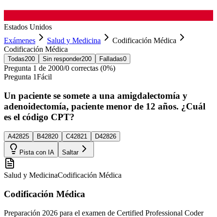
Estados Unidos
Exámenes
Salud y Medicina
Codificación Médica
Codificación Médica
Todas
200
Sin responder
200
Falladas
0
Pregunta
1
de
200
0
/
0
correctas (
0
%)
Pregunta
1
Fácil
Un paciente se somete a una amigdalectomía y
adenoidectomía, paciente menor de 12 años. ¿Cuál
es el código CPT?
A
42825
B
42820
C
42821
D
42826
Pista con IA
Saltar
Salud y Medicina
Codificación Médica
Codificación Médica
Preparación 2026 para el examen de Certified Professional Coder