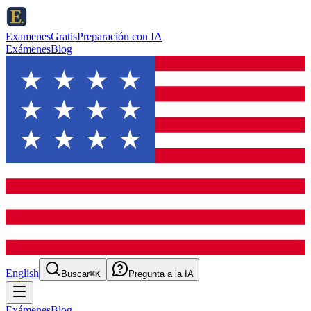
ExamenesGratis
Preparación con IA
Exámenes
Blog
English
Buscar
⌘K
Pregunta a la IA
Exámenes
Blog